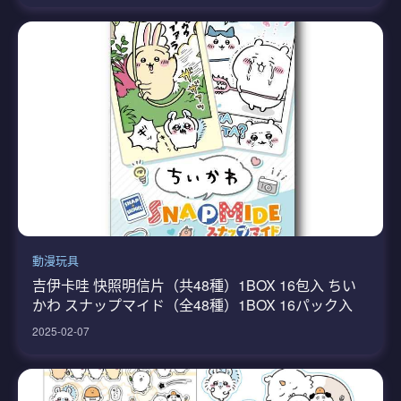
動漫玩具
吉伊卡哇 快照明信片（共48種）1BOX 16包入 ちい
かわ スナップマイド（全48種）1BOX 16パック入
2025-02-07