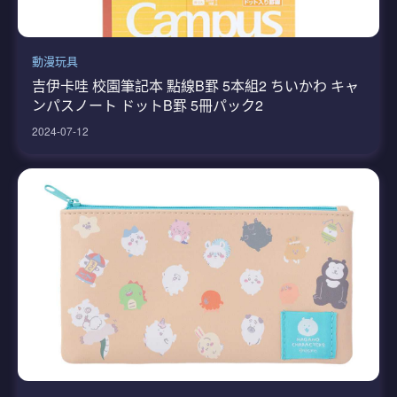
動漫玩具
吉伊卡哇 校園筆記本 點線B罫 5本組2 ちいかわ キャ
ンパスノート ドットB罫 5冊パック2
2024-07-12