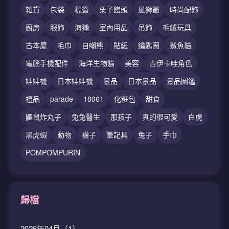
雑貨
包袋
標簽
栗子饅頭
風獅爺
時尚配飾
廚房
服飾
海獺
室內用品
吊飾
毛絨玩具
古本屋
毛巾
自嘲熊
貼紙
鑰匙圈
鯊魚貓
電腦手機配件
海洋生物貓
美容
吉伊卡哇角色
娃娃機
日本娃娃機
景品
日本景品
景品圖鑑
禮品
parade
18061
化粧包
甜食
鼴鼠炸丸子
兔兔醫生
那孩子
真的很可愛
白虎
黑虎蝦
動物
襪子
筆記具
兔子
手巾
POMPOMPURIN
歸檔
2026年04月（1）