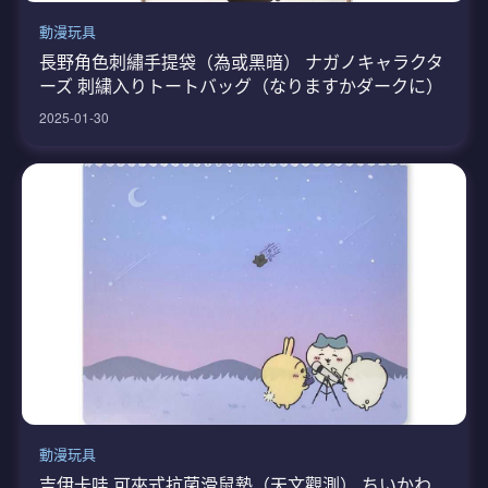
動漫玩具
長野角色刺繡手提袋（為或黑暗） ナガノキャラクタ
ーズ 刺繍入りトートバッグ（なりますかダークに）
2025-01-30
動漫玩具
吉伊卡哇 可夾式抗菌滑鼠墊（天文觀測） ちいかわ