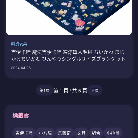
動漫玩具
吉伊卡哇 魔法吉伊卡哇 凍涼單人毛毯 ちいかわ まじ
かるちいかわ ひんやりシングルサイズブランケット
2024-04-26
第 1 頁 / 共 5 頁
第1頁
下頁
標籤雲
吉伊卡哇
小八貓
烏薩奇
文具
組合
小桃鼠