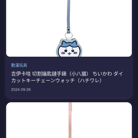
動漫玩具
吉伊卡哇 切割鑰匙鏈手錶（小八貓） ちいかわ ダイ
カットキーチェーンウォッチ（ハチワレ）
2024-09-26