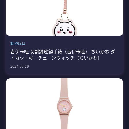
動漫玩具
吉伊卡哇 切割鑰匙鏈手錶（吉伊卡哇） ちいかわ ダ
イカットキーチェーンウォッチ（ちいかわ）
2024-09-26