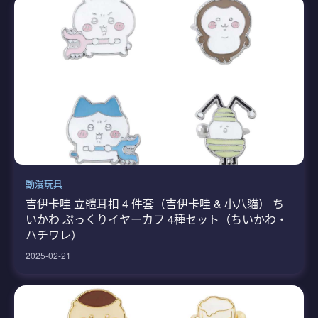
動漫玩具
吉伊卡哇 立體耳扣 4 件套（吉伊卡哇 & 小八貓） ち
いかわ ぷっくりイヤーカフ 4種セット（ちいかわ・
ハチワレ）
2025-02-21