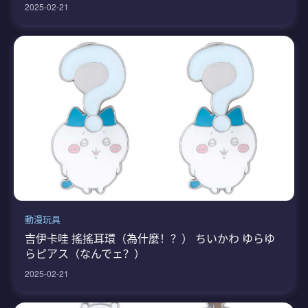
2025-02-21
動漫玩具
吉伊卡哇 搖搖耳環（為什麼！？） ちいかわ ゆらゆ
らピアス（なんでェ？）
2025-02-21