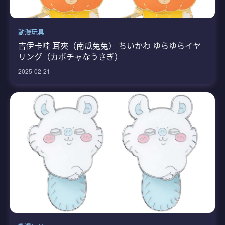
動漫玩具
吉伊卡哇 耳夾（南瓜兔兔） ちいかわ ゆらゆらイヤ
リング（カボチャなうさぎ）
2025-02-21