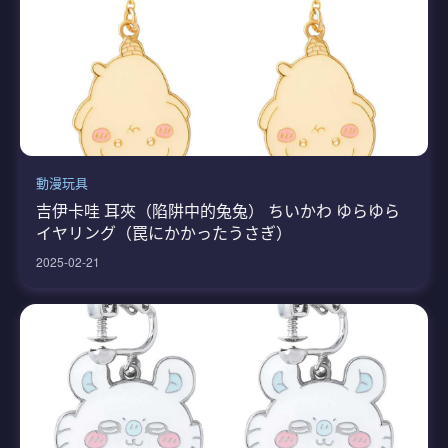
動漫玩具
吉伊卡哇 耳夾（陷阱中的兔兔） ちいかわ ゆらゆら
イヤリング（罠にかかったうさぎ）
2025-02-21