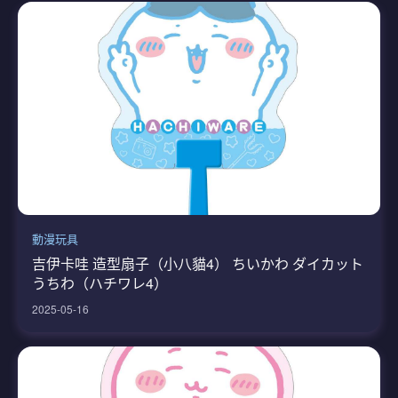
動漫玩具
吉伊卡哇 造型扇子（小八貓4） ちいかわ ダイカット
うちわ（ハチワレ4）
2025-05-16