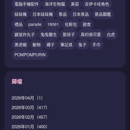
電腦手機配件
海洋生物貓
美容
吉伊卡哇角色
娃娃機
日本娃娃機
景品
日本景品
景品圖鑑
禮品
parade
18061
化粧包
甜食
鼴鼠炸丸子
兔兔醫生
那孩子
真的很可愛
白虎
黑虎蝦
動物
襪子
筆記具
兔子
手巾
POMPOMPURIN
歸檔
2026年04月（1）
2026年03月（417）
2026年02月（457）
2026年01月（400）