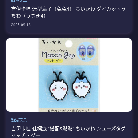
動漫玩具
吉伊卡哇 造型扇子（兔兔4） ちいかわ ダイカットう
ちわ（うさぎ4）
2025-09-18
動漫玩具
吉伊卡哇 鞋標籤 “搭配&黏黏” ちいかわ シューズタグ
マッチ・グー