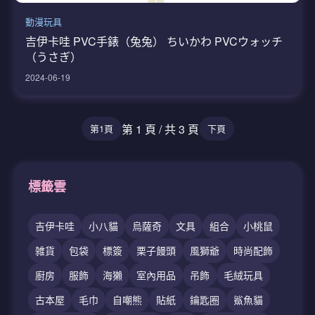
動漫玩具
吉伊卡哇 PVC手錶（兔兔） ちいかわ PVCウォッチ
（うさぎ）
2024-06-19
第 1 頁 / 共 3 頁
第1頁
下頁
標籤雲
吉伊卡哇
小八貓
烏薩奇
文具
組合
小桃鼠
雑貨
包袋
標簽
栗子饅頭
風獅爺
時尚配飾
廚房
服飾
海獺
室內用品
吊飾
毛絨玩具
古本屋
毛巾
自嘲熊
貼紙
鑰匙圈
鯊魚貓