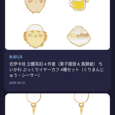
動漫玩具
吉伊卡哇 立體耳扣 4 件套（栗子饅頭 & 風獅爺） ち
いかわ ぷっくりイヤーカフ 4種セット（くりまんじ
ゅう・シーサー）
2025-02-21