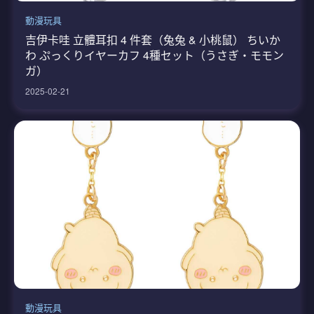
動漫玩具
吉伊卡哇 立體耳扣 4 件套（兔兔 & 小桃鼠） ちいか
わ ぷっくりイヤーカフ 4種セット（うさぎ・モモン
ガ）
2025-02-21
動漫玩具