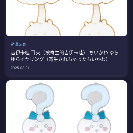
動漫玩具
吉伊卡哇 耳夾（被寄生的吉伊卡哇） ちいかわ ゆら
ゆらイヤリング（寄生されちゃったちいかわ）
2025-02-21