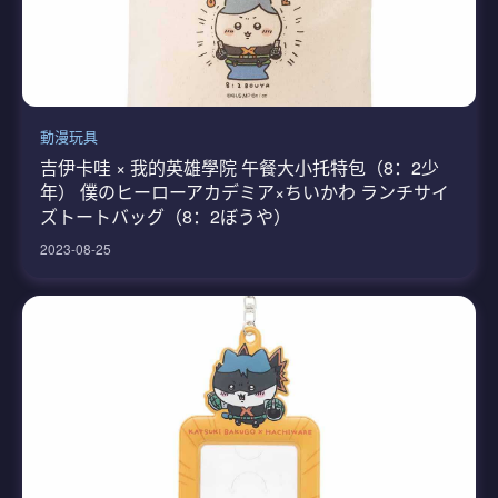
動漫玩具
吉伊卡哇 × 我的英雄學院 午餐大小托特包（8：2少
年） 僕のヒーローアカデミア×ちいかわ ランチサイ
ズトートバッグ（8：2ぼうや）
2023-08-25