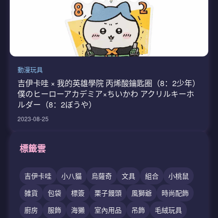
動漫玩具
吉伊卡哇 × 我的英雄學院 丙烯酸鑰匙圈（8：2少年）
僕のヒーローアカデミア×ちいかわ アクリルキーホ
ルダー（8：2ぼうや）
2023-08-25
標籤雲
吉伊卡哇
小八貓
烏薩奇
文具
組合
小桃鼠
雑貨
包袋
標簽
栗子饅頭
風獅爺
時尚配飾
廚房
服飾
海獺
室內用品
吊飾
毛絨玩具