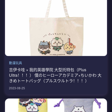
動漫玩具
吉伊卡哇 × 我的英雄學院 大型托特包（Plus
Ultra！！！） 僕のヒーローアカデミア×ちいかわ 大
きめトートバッグ（プルスウルトラ！！！）
2023-08-25