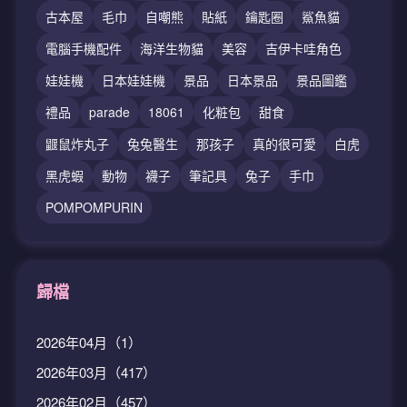
古本屋
毛巾
自嘲熊
貼紙
鑰匙圈
鯊魚貓
電腦手機配件
海洋生物貓
美容
吉伊卡哇角色
娃娃機
日本娃娃機
景品
日本景品
景品圖鑑
禮品
parade
18061
化粧包
甜食
鼴鼠炸丸子
兔兔醫生
那孩子
真的很可愛
白虎
黑虎蝦
動物
襪子
筆記具
兔子
手巾
POMPOMPURIN
歸檔
2026年04月（1）
2026年03月（417）
2026年02月（457）