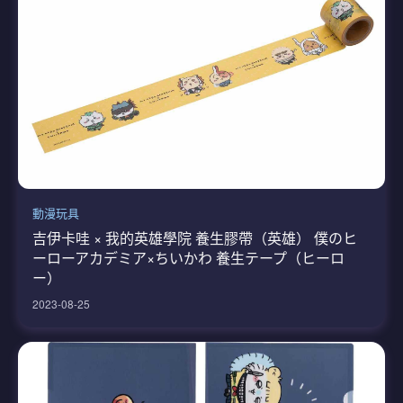
動漫玩具
吉伊卡哇 × 我的英雄學院 養生膠帶（英雄） 僕のヒ
ーローアカデミア×ちいかわ 養生テープ（ヒーロ
ー）
2023-08-25