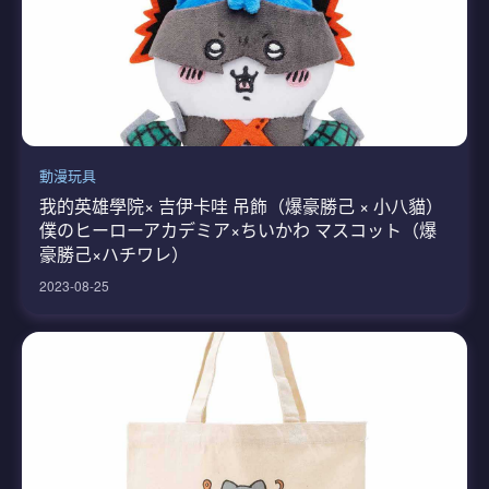
動漫玩具
我的英雄學院× 吉伊卡哇 吊飾（爆豪勝己 × 小八貓）
僕のヒーローアカデミア×ちいかわ マスコット（爆
豪勝己×ハチワレ）
2023-08-25