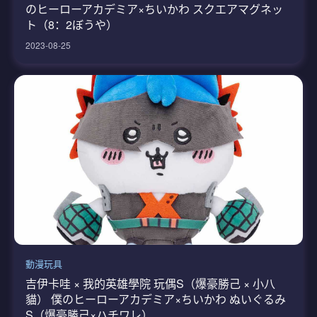
のヒーローアカデミア×ちいかわ スクエアマグネッ
ト（8：2ぼうや）
2023-08-25
動漫玩具
吉伊卡哇 × 我的英雄學院 玩偶S（爆豪勝己 × 小八
貓） 僕のヒーローアカデミア×ちいかわ ぬいぐるみ
S（爆豪勝己×ハチワレ）