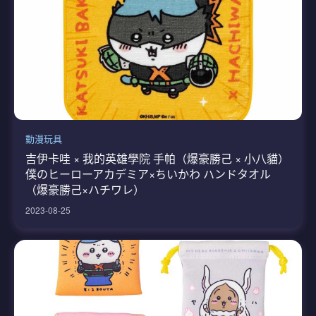
動漫玩具
吉伊卡哇 × 我的英雄學院 手帕（爆豪勝己 × 小八貓）
僕のヒーローアカデミア×ちいかわ ハンドタオル
（爆豪勝己×ハチワレ）
2023-08-25