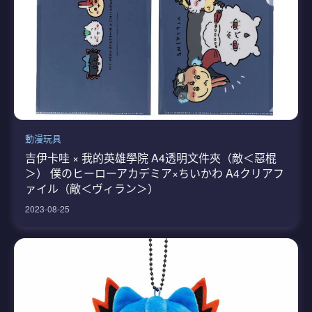
動漫玩具
吉伊卡哇 × 我的英雄學院 A4透明文件夾（敵＜惡棍
＞） 僕のヒーローアカデミア×ちいかわ A4クリアフ
ァイル（敵＜ヴィラン＞）
2023-08-25