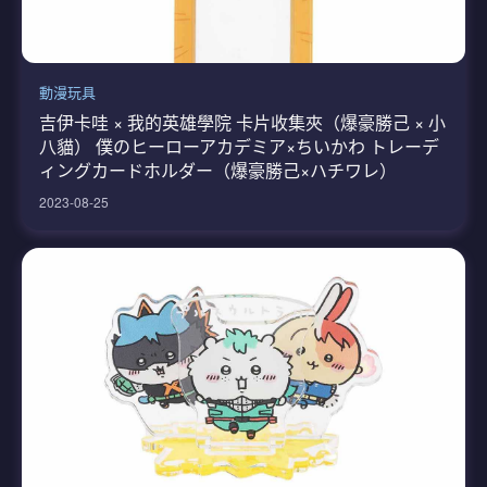
動漫玩具
吉伊卡哇 × 我的英雄學院 卡片收集夾（爆豪勝己 × 小
八貓） 僕のヒーローアカデミア×ちいかわ トレーデ
ィングカードホルダー（爆豪勝己×ハチワレ）
2023-08-25