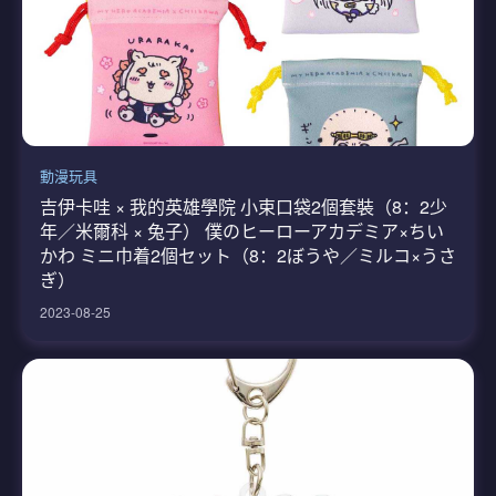
動漫玩具
吉伊卡哇 × 我的英雄學院 小束口袋2個套裝（8：2少
年／米爾科 × 兔子） 僕のヒーローアカデミア×ちい
かわ ミニ巾着2個セット（8：2ぼうや／ミルコ×うさ
ぎ）
2023-08-25