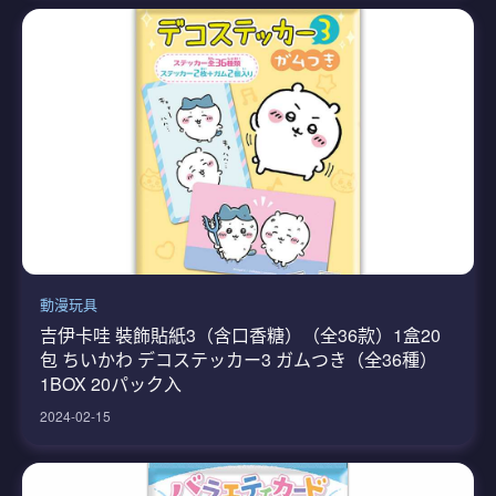
動漫玩具
吉伊卡哇 裝飾貼紙3（含口香糖）（全36款）1盒20
包 ちいかわ デコステッカー3 ガムつき（全36種）
1BOX 20パック入
2024-02-15