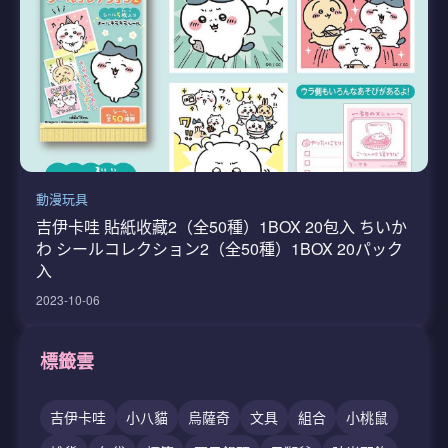
動漫玩具
吉伊卡哇 貼紙收藏2（全50種）1BOX 20包入 ちいか
わ シールコレクション2（全50種）1BOX 20パック
入
2023-10-06
標籤雲
吉伊卡哇
小八貓
烏薩奇
文具
組合
小桃鼠