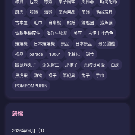
雑貨
包袋
標簽
栗子饅頭
風獅爺
時尚配飾
廚房
服飾
海獺
室內用品
吊飾
毛絨玩具
古本屋
毛巾
自嘲熊
貼紙
鑰匙圈
鯊魚貓
電腦手機配件
海洋生物貓
美容
吉伊卡哇角色
娃娃機
日本娃娃機
景品
日本景品
景品圖鑑
禮品
parade
18061
化粧包
甜食
鼴鼠炸丸子
兔兔醫生
那孩子
真的很可愛
白虎
黑虎蝦
動物
襪子
筆記具
兔子
手巾
POMPOMPURIN
歸檔
2026年04月（1）