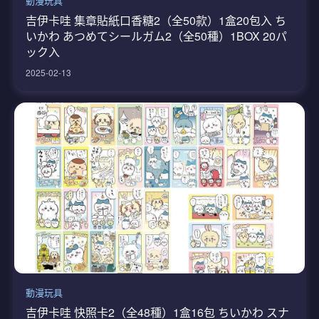
動漫玩具
吉伊卡哇 集章貼紙口香糖2（全50款）1盒20包入 ち
いかわ あつめてシールガム2（全50種）1BOX 20パ
ック入
2025-02-13
動漫玩具
吉伊卡哇 快照卡2（全48種）1盒16包 ちいかわ スナ