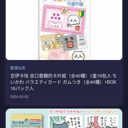
動漫玩具
吉伊卡哇 含口香糖的卡片組（全40種）1盒16包入 ち
いかわ バラエティカード ガムつき（全40種）1BOX
16パック入
2024-02-02