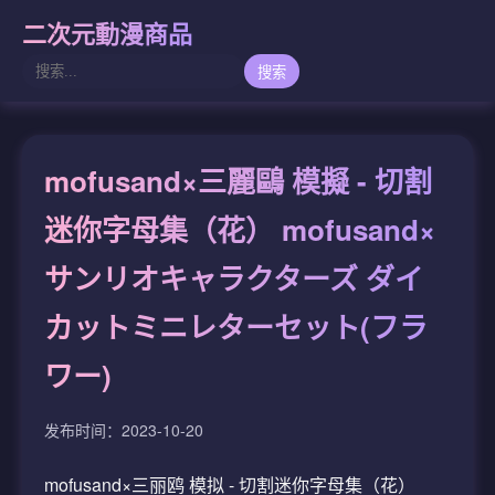
二次元動漫商品
搜索
mofusand×三麗鷗 模擬 - 切割
迷你字母集（花） mofusand×
サンリオキャラクターズ ダイ
カットミニレターセット(フラ
ワー)
发布时间：2023-10-20
mofusand×三丽鸥 模拟 - 切割迷你字母集（花）