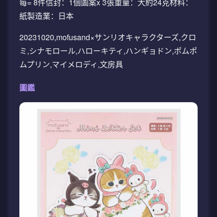
每= 8件信封：1個圖案x 3張重量：大約24克材料：
紙製造業：日本
20231020,mofusand×サンリオキャラクターズ,クロ
ミ,シナモロール,ハローキティ,ハンギョドン,ポムポ
ムプリン,マイメロディ,文房具
圖鑑