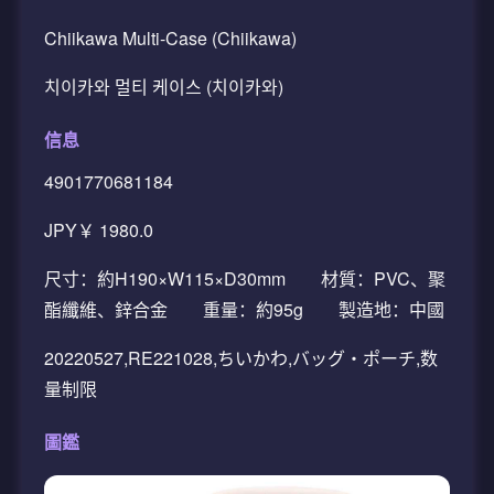
Chiikawa Multi-Case (Chiikawa)
치이카와 멀티 케이스 (치이카와)
信息
4901770681184
JPY￥ 1980.0
尺寸：約H190×W115×D30mm 材質：PVC、聚
酯纖維、鋅合金 重量：約95g 製造地：中國
20220527,RE221028,ちいかわ,バッグ・ポーチ,数
量制限
圖鑑