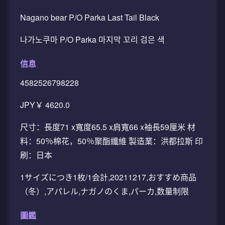
Nagano bear P/O Parka Last Tail Black
나가노쿠마 P/O Parka 마지막 꼬리 검은 색
信息
4582526798228
JPY￥ 4620.0
尺寸：長度71 x寬度65.5 x肩寬66 x袖長59厘米 材
料：50％棉花，50％聚酯纖維 製造業：洪都拉斯 印
刷：日本
1サイズにつき1枚/1会計,20211217,おすすめ商品
（冬）,アパレル,ナガノのくま,パーカ,数量制限
圖鑑