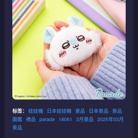
标签：
娃娃機
日本娃娃機
景品
日本景品
景品
圖鑑
禮品
parade
18061
3月景品
2025年03月
景品