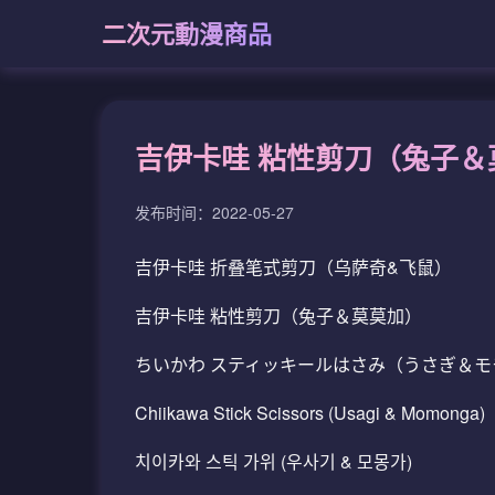
二次元動漫商品
吉伊卡哇 粘性剪刀（兔子＆
发布时间：2022-05-27
吉伊卡哇 折叠笔式剪刀（乌萨奇&飞鼠）
吉伊卡哇 粘性剪刀（兔子＆莫莫加）
ちいかわ スティッキールはさみ（うさぎ＆モ
Chiikawa Stick Scissors (Usagi & Momonga)
치이카와 스틱 가위 (우사기 & 모몽가)