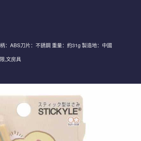
・手柄：ABS刀片：不銹鋼 重量：約31g 製造地：中國
制限,文房具