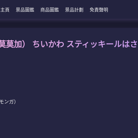
主頁
景品圖鑑
商品圖鑑
景品計劃
免責聲明
莫莫加） ちいかわ スティッキールは
モンガ）