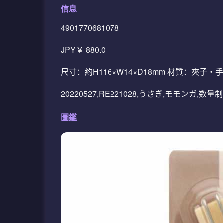
信息
4901770681078
JPY￥ 880.0
尺寸：約H116×W14×D18mm 材質：夾子
20220527,RE221028,うさぎ,モモンガ,数量
圖鑑