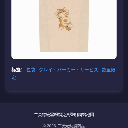
标签：
包袋
グレイ・パーカー・サービス
数量限
定
主頁
標籤雲
歸檔
免責聲明
網站地圖
© 2026 二次元動漫商品