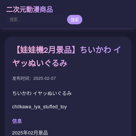
二次元動漫商品
搜索
【娃娃機2月景品】ちいかわ イ
ヤッぬいぐるみ
发布时间：2025-02-07
ちいかわ イヤッぬいぐるみ
chiikawa_iya_stuffed_toy
信息
2025年02月景品