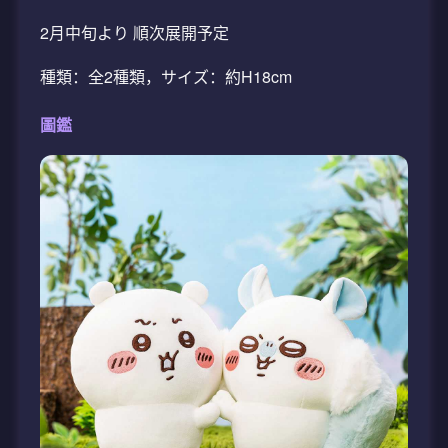
2月中旬より 順次展開予定
種類：全2種類，サイズ：約H18cm
圖鑑