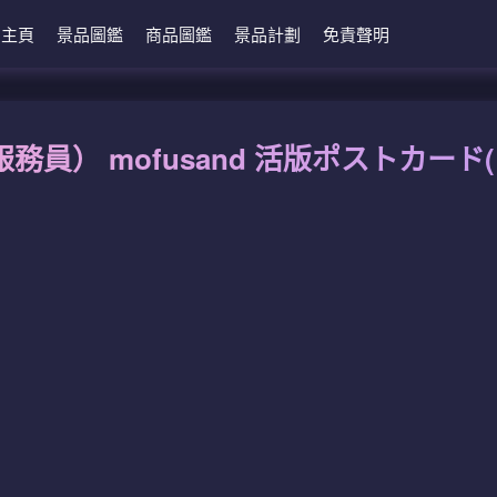
主頁
景品圖鑑
商品圖鑑
景品計劃
免責聲明
服務員） mofusand 活版ポストカー