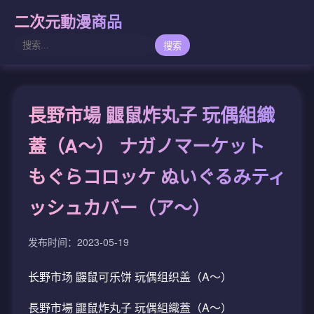
二次元動漫商品
搜索
長野市場 鼴鼠炸丸子 玩偶組織
蓋（A〜） ナガノマーケット
もぐらコロッケ ぬいぐるみティ
ッシュカバー（ア～）
发布时间：2023-05-19
长野市场 鼹鼠可乐饼 玩偶组织盖（A〜）
長野市場 鼴鼠炸丸子 玩偶組織蓋（A〜）