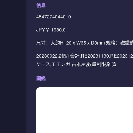
信息
4547274044010
JPY￥ 1980.0
尺寸：大約H120 x W65 x D3mm 規格
20230922,2個/1会計,RE20231130,RE20
ケース,モモンガ,古本屋,数量制限,雑貨
圖鑑