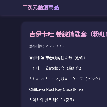
二次元動漫商品
吉伊卡哇 卷線鑰匙套（粉紅
发布时间：2025-01-16
吉伊卡哇 带卷线的钥匙包（粉色）
吉伊卡哇 卷線鑰匙套（粉紅色）
ちいかわ リール付きキーケース（ピンク）
Chiikawa Reel Key Case (Pink)
치이카와 릴 키케이스 (핑크)