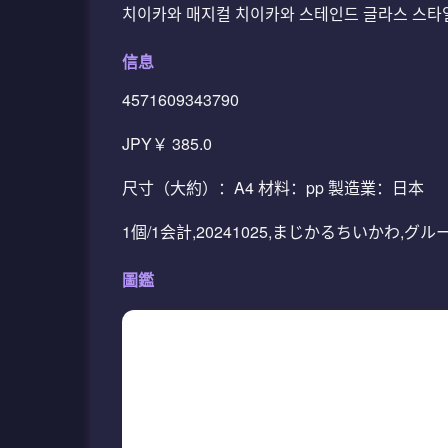
치이카와 매지컬 치이카와 스테인드 글라스 스타일
信息
4571609343790
JPY￥ 385.0
尺寸（大約）：A4 材料：pp 製造業：日本
1個/1会計,20241025,まじかるちいかわ,グ
圖鑑