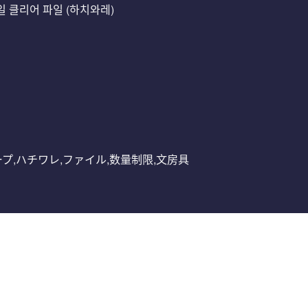
 클리어 파일 (하치와레)
ループ,ハチワレ,ファイル,数量制限,文房具