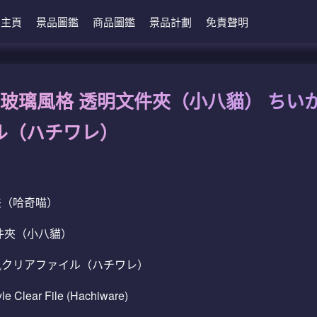
主頁
景品圖鑑
商品圖鑑
景品計劃
免責聲明
色玻璃風格 透明文件夾（小八貓） ちい
ル（ハチワレ）
夹（哈奇喵）
件夾（小八貓）
風クリアファイル（ハチワレ）
le Clear File (Hachiware)