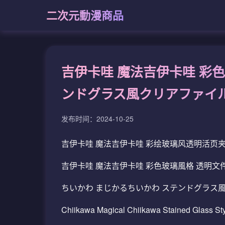
二次元動漫商品
吉伊卡哇 魔法吉伊卡哇 彩
ンドグラス風クリアファイ
发布时间：2024-10-25
吉伊卡哇 魔法吉伊卡哇 彩绘玻璃风透明活页
吉伊卡哇 魔法吉伊卡哇 彩色玻璃風格 透明文
ちいかわ まじかるちいかわ ステンドグラス
Chiikawa Magical Chiikawa Stained Glass Sty