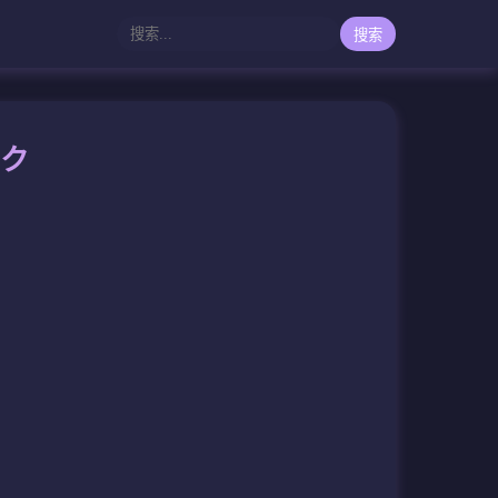
搜索
ック