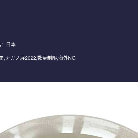
業：日本
のくま,ナガノ展2022,数量制限,海外NG