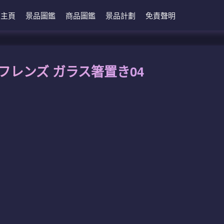
主頁
景品圖鑑
商品圖鑑
景品計劃
免責聲明
フレンズ ガラス箸置き04