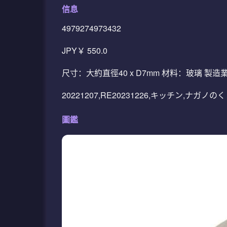
信息
4979274973432
JPY￥ 550.0
尺寸：大約直徑40 x D7mm 材料：玻璃 製造
20221207,RE20231226,キッチン,ナガノ
圖鑑