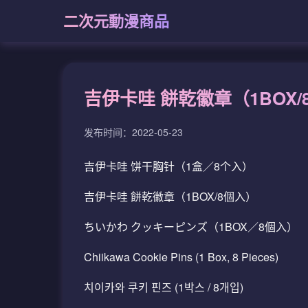
二次元動漫商品
吉伊卡哇 餅乾徽章（1BOX
发布时间：2022-05-23
吉伊卡哇 饼干胸针（1盒／8个入）
吉伊卡哇 餅乾徽章（1BOX/8個入）
ちいかわ クッキーピンズ（1BOX／8個入）
Chiikawa Cookie Pins (1 Box, 8 Pieces)
치이카와 쿠키 핀즈 (1박스 / 8개입)