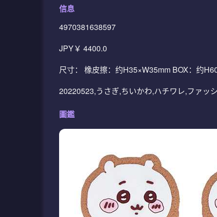
信息
4970381638597
JPY￥ 4400.0
尺寸： 橡皮擦：约H35×W35mm BOX：约H6
20220523,うさぎ,ちいかわ,ハチワレ,ファ
圖鑑