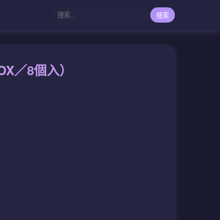
搜索
OX／8個入）