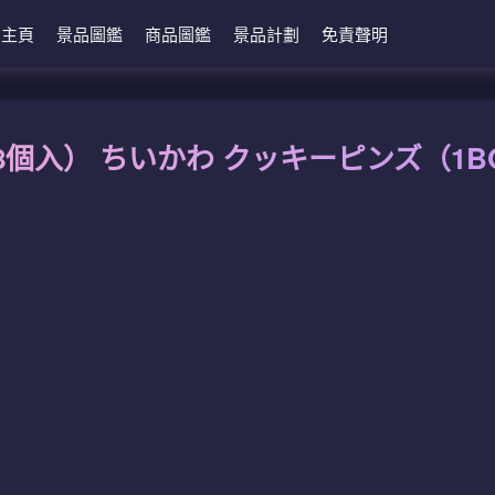
主頁
景品圖鑑
商品圖鑑
景品計劃
免責聲明
/8個入） ちいかわ クッキーピンズ（1B