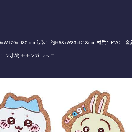
0×W170×D80mm 包装：约H58×W83×D18mm 材质：PVC
ッション小物,モモンガ,ラッコ