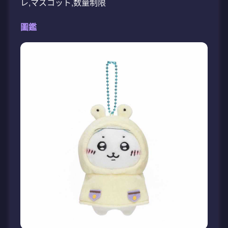
レ,マスコット,数量制限
圖鑑