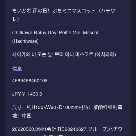
ちいかわ 雨の日！ぷちミニマスコット（ハチワ
レ）
Chiikawa Rainy Day! Petite Mini Mascot
(Hachiware)
치이카와 비 오는 날! 쁘띠 미니 마스코트 (하치와레)
信息
4589468450108
JPY￥ 1430.0
尺寸：约H130×W90×D100mm材质：聚酯纤维制造
地：中国
20220520,3個/1会計,RE20240627,グループ,ハチワ