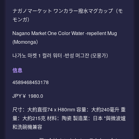
ナガノマーケット ワンカラー撥水マグカップ（モ
モンガ）
Nagano Market One Color Water -repellent Mug
(Momonga）
나가노 마켓 1 컬러 워터 -반성 머그잔 (모몽가）
信息
4589468453178
JPY￥ 1980.0
尺寸：大約直徑74 x H80mm 容量：大約240毫升 重
量：大約215克 材料：陶瓷 製造業：日本 *與微波爐
和洗碗機兼容