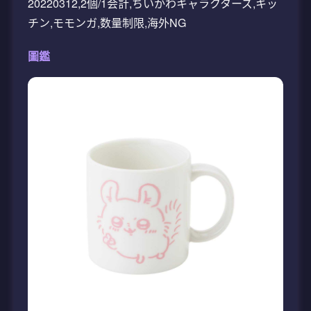
20220312,2個/1会計,ちいかわキャラクターズ,キッ
チン,モモンガ,数量制限,海外NG
圖鑑