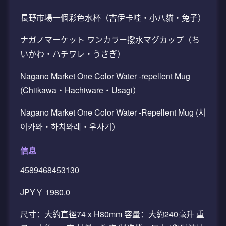
長野市場一個彩色水杯（吉伊卡哇・小八貓・兔子）
ナガノマーケット ワンカラー撥水マグカップ（ち
いかわ・ハチワレ・うさぎ）
Nagano Market One Color Water -repellent Mug
(Chiikawa・Hachiware・Usagi）
Nagano Market One Color Water -Repellent Mug (치
이카와・하치와레・우사기）
信息
4589468453130
JPY￥ 1980.0
尺寸：大約直徑74 x H80mm 容量：大約240毫升 重