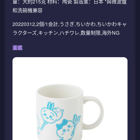
量：大約215克 材料：陶瓷 製造業：日本 *與微波爐
和洗碗機兼容
20220312,2個/1会計,うさぎ,ちいかわ,ちいかわキャ
ラクターズ,キッチン,ハチワレ,数量制限,海外NG
圖鑑