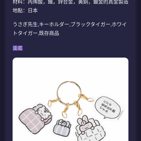
材料：丙烯酸，鐵，鋅合金，黃銅，鍍金的真金製造
地點：日本
うさぎ先生,キーホルダー,ブラックタイガー,ホワイ
トタイガー,既存商品
圖鑑