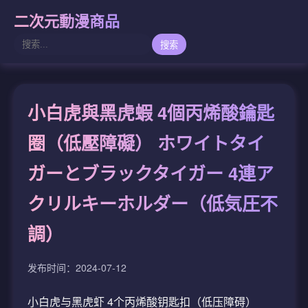
二次元動漫商品
搜索
小白虎與黑虎蝦 4個丙烯酸鑰匙
圈（低壓障礙） ホワイトタイ
ガーとブラックタイガー 4連ア
クリルキーホルダー（低気圧不
調）
发布时间：2024-07-12
小白虎与黑虎虾 4个丙烯酸钥匙扣（低压障碍）