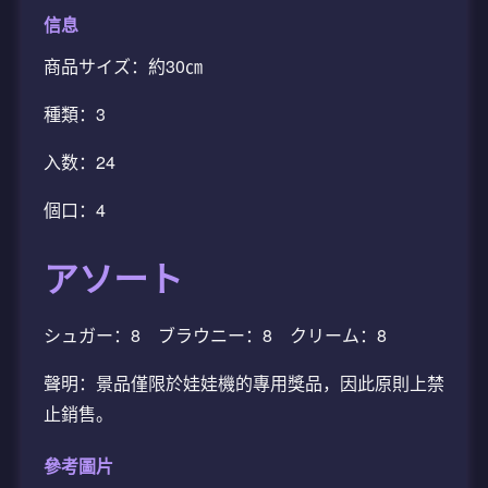
信息
商品サイズ：約30㎝
種類：3
入数：24
個口：4
アソート
シュガー：8 ブラウニー：8 クリーム：8
聲明：景品僅限於娃娃機的專用獎品，因此原則上禁
止銷售。
參考圖片