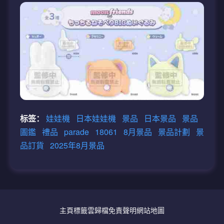
标签：
娃娃機
日本娃娃機
景品
日本景品
景品
圖鑑
禮品
parade
18061
8月景品
景品計劃
景
品訂貨
2025年8月景品
主頁
標籤雲
歸檔
免責聲明
網站地圖