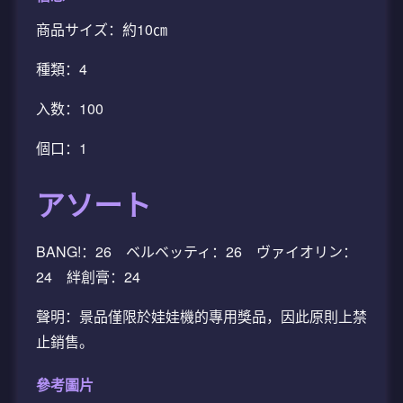
商品サイズ：約10㎝
種類：4
入数：100
個口：1
アソート
BANG!：26 ベルベッティ：26 ヴァイオリン：
24 絆創膏：24
聲明：景品僅限於娃娃機的專用獎品，因此原則上禁
止銷售。
參考圖片