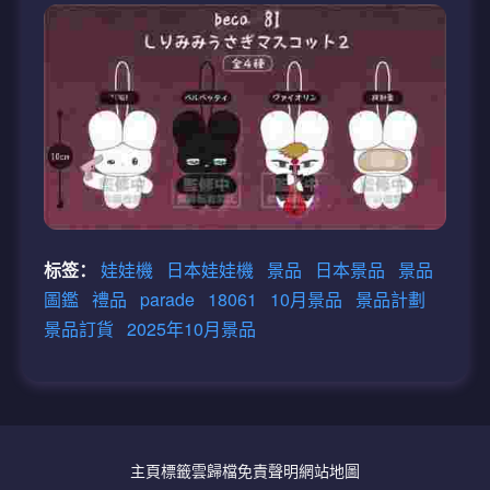
标签：
娃娃機
日本娃娃機
景品
日本景品
景品
圖鑑
禮品
parade
18061
10月景品
景品計劃
景品訂貨
2025年10月景品
主頁
標籤雲
歸檔
免責聲明
網站地圖