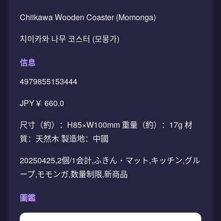
Chiikawa Wooden Coaster (Momonga)
치이카와 나무 코스터 (모몽가)
信息
4979855153444
JPY￥ 660.0
尺寸（約）：H85×W100mm 重量（約）：17g 材
質：天然木 製造地：中國
20250425,2個/1会計,ふきん・マット,キッチン,グル
ープ,モモンガ,数量制限,新商品
圖鑑