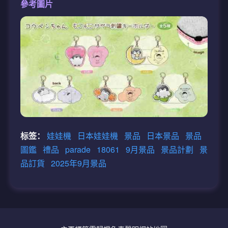
參考圖片
标签：
娃娃機
日本娃娃機
景品
日本景品
景品
圖鑑
禮品
parade
18061
9月景品
景品計劃
景
品訂貨
2025年9月景品