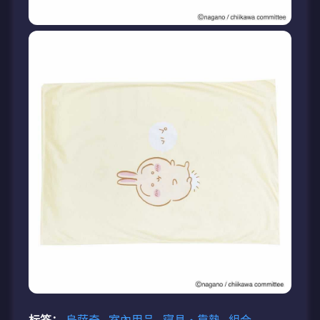
标签：
烏薩奇
室內用品
寝具・靠墊
組合