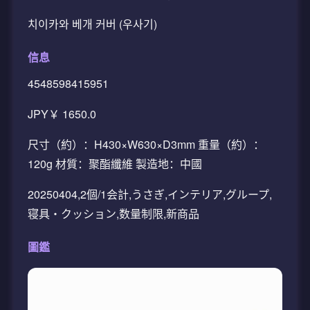
치이카와 베개 커버 (우사기)
信息
4548598415951
JPY￥ 1650.0
尺寸（約）：H430×W630×D3mm 重量（約）：
120g 材質：聚酯纖維 製造地：中國
20250404,2個/1会計,うさぎ,インテリア,グループ,
寝具・クッション,数量制限,新商品
圖鑑