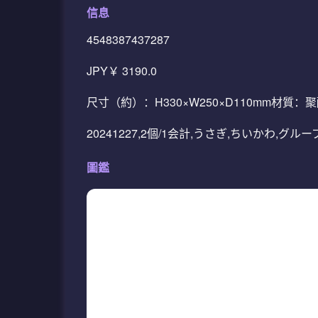
信息
4548387437287
JPY￥ 3190.0
尺寸（約）：H330×W250×D110mm材質
20241227,2個/1会計,うさぎ,ちいかわ,グ
圖鑑