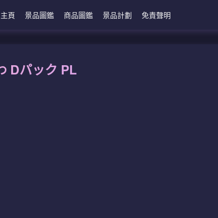
主頁
景品圖鑑
商品圖鑑
景品計劃
免責聲明
 Dパック PL