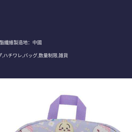
：聚酯纖維製造地：中國
ループ,ハチワレ,バッグ,数量制限,雑貨