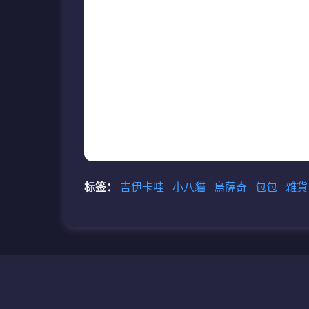
标签：
吉伊卡哇
小八貓
烏薩奇
包包
雑