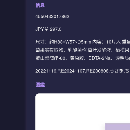
信息
4550433017862
JPY￥ 297.0
尺寸：约H83×W57×D5mm 内容：10片入
萄果实提取物、乳酸菌/葡萄汁发酵液、橄榄果
聚山梨醇酯-80、黄原胶、EDTA-2Na、透
20221116,RE20241107,RE230808
圖鑑