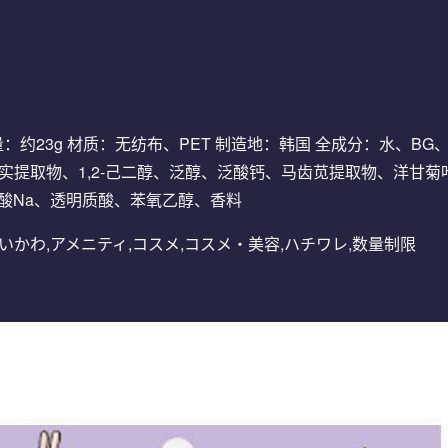
 重量：约23g 材质：无纺布、PET 制造地：韩国 全成分：水、
实提取物、1,2-己二醇、泛醇、泛酸钙、马齿苋提取物、洋甘
明质酸Na、透明质酸、苯氧乙醇、香料
,うさぎ,ちいかわ,アメニティ,コスメ,コスメ・美容,ハチワレ,数量制限