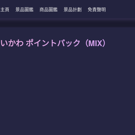
主頁
景品圖鑑
商品圖鑑
景品計劃
免責聲明
いかわ ポイントパック（MIX）