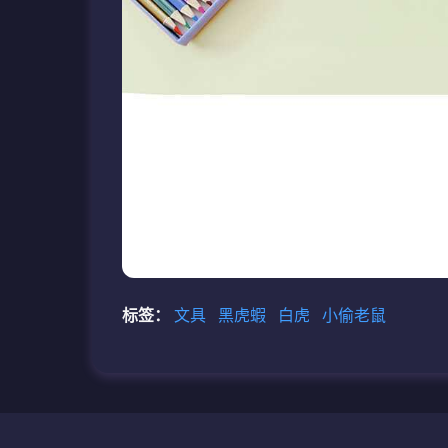
标签：
文具
黑虎蝦
白虎
小偷老鼠