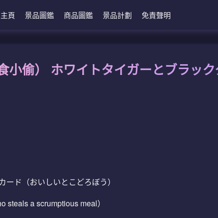
主頁
景品圖鑑
商品圖鑑
景品計劃
免責聲明
食小偷） ホワイトタイガーとブラック
トカード（おいしいとこどろぼう）
who steals a scrumptious meal）