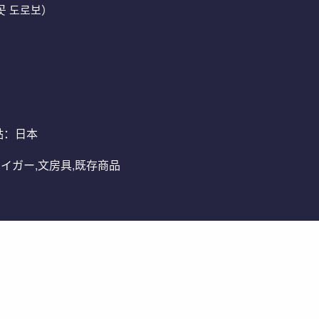
있는 곳 도로보）
地點：日本
イガー,文房具,既存商品