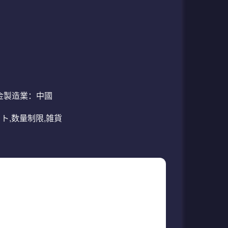
合金製造業：中國
ット,数量制限,雑貨