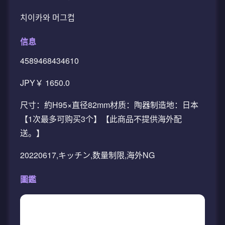
치이카와 머그컵
信息
4589468434610
JPY￥ 1650.0
尺寸：約H95×直径82mm材质：陶器制造地：日本
【1次最多可购买3个】【此商品不提供海外配
送。】
20220617,キッチン,数量制限,海外NG
圖鑑