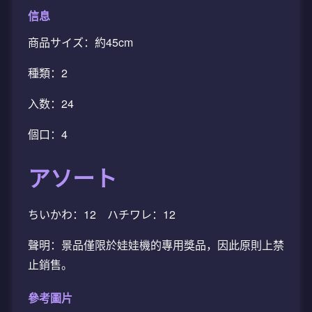
信息
商品サイズ：約45cm
種類：2
入数：24
個口：4
アソート
ちいかわ：12 ハチワレ：12
聲明：景品僅限於娃娃機的專用獎品，因此原則上禁
止銷售。
參考圖片