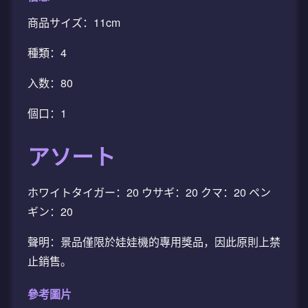
商品サイズ：11cm
種類：4
入数：80
個口：1
アソート
ホワイトタイガー：20 ウサギ：20 クマ：20 ペン
ギン：20
聲明：景品僅限於娃娃機的專用獎品，因此原則上禁
止銷售。
參考圖片