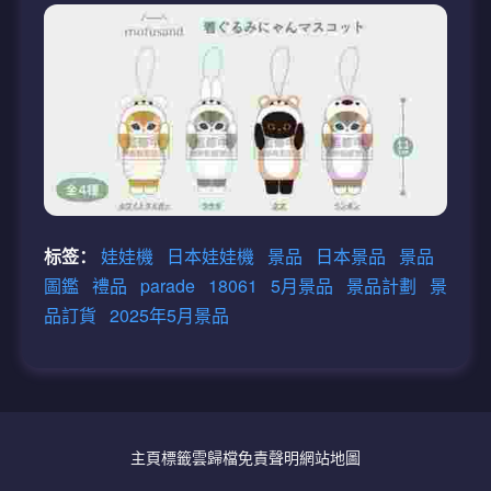
标签：
娃娃機
日本娃娃機
景品
日本景品
景品
圖鑑
禮品
parade
18061
5月景品
景品計劃
景
品訂貨
2025年5月景品
主頁
標籤雲
歸檔
免責聲明
網站地圖