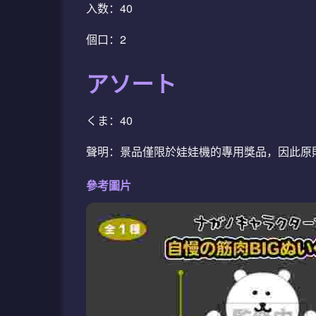
入数：40
個口：2
アソート
くま：40
聲明：景品僅限於娃娃機的專用獎品，因此原
參考圖片