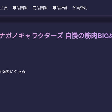
主頁
景品圖鑑
商品圖鑑
景品計劃
免責聲明
8 ナガノキャラクターズ 自慢の筋肉BI
IGぬいぐるみ