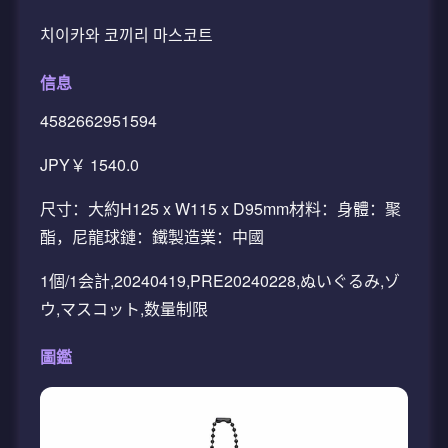
치이카와 코끼리 마스코트
信息
4582662951594
JPY￥ 1540.0
尺寸：大約H125 x W115 x D95mm材料：身體：聚
酯，尼龍球鏈：鐵製造業：中國
1個/1会計,20240419,PRE20240228,ぬいぐるみ,ゾ
ウ,マスコット,数量制限
圖鑑