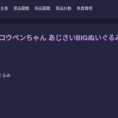
主頁
景品圖鑑
商品圖鑑
景品計劃
免責聲明
9 コウペンちゃん あじさいBIGぬいぐる
ぐるみ