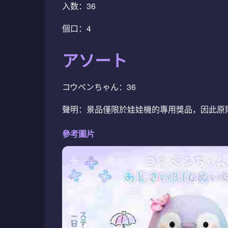
入数：36
個口：4
アソート
コウペンちゃん：36
聲明：景品僅限於娃娃機的專用獎品，因此原
參考圖片