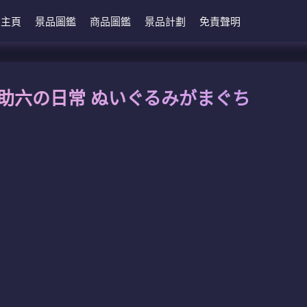
主頁
景品圖鑑
商品圖鑑
景品計劃
免責聲明
1 助六の日常 ぬいぐるみがまぐち