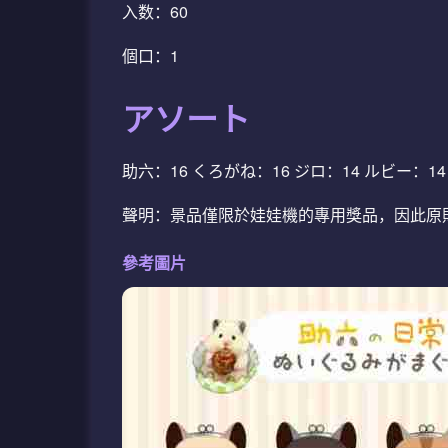
入数：60
個口：1
アソート
助六：16 くろがね：16 ジロ：14 ルビー：14
聲明：景品僅限於娃娃機的專用獎品，因此原
參考圖片