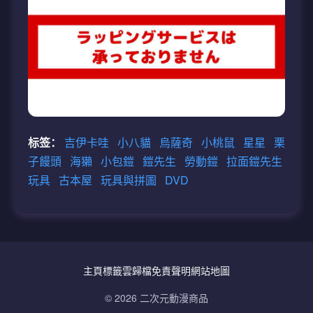
标签：
吉伊卡哇
小八貓
烏薩奇
小桃鼠
星星
栗
子饅頭
海獺
小包鎧
鎧先生
勞動鎧
拉面鎧先生
玩具
古本屋
玩具與拼圖
DVD
主頁
標籤雲
歸檔
免責聲明
網站地圖
© 2026 二次元動漫商品