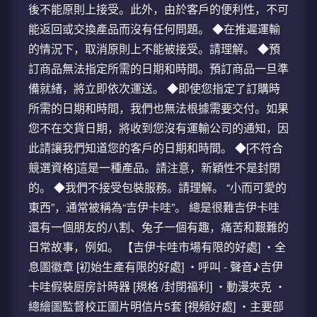
後不能原則上接受。此外，由於客戶的便利性，不可
能返回或交換產品而沒有任何問題。 ◆在推遲運輸
的情況下，取消原則上不能被接受。請理解。 ◆預
訂商品無法指定所需的日期和時間。預訂商品一旦準
備就緒，將立即依次運送。 ◆即使您指定了訂購時
所需的日期和時間，我們也無法根據需要交付。如果
您不在交貨日期，將收到您沒有運輸公司的通知，因
此請讓我們知道您的客戶的日期和時間。 ◆[不符合
競選資格]這是一種產品。請注意，新穎性不是封閉
的。 ◆我們不接受包裝服務。請理解。 “小而可愛的
東西”，通常被稱為“吉伊卡哇”。 總是很難吉伊卡哇
還有一個朋友的八割、兔子一個有趣，痛苦和艱難的
日常故事，例如。 【吉伊卡哇市場有限的好處] ・全
息圖徽章 [初始生產有限的好處] ・呼叫 - 聲音♪吉伊
卡哇假裝厨房計時器 [規格 /封閉福利] ・動漫夾克 ・
總繪圖監督校正圖片明信片5套 [視頻好處] ・主要部