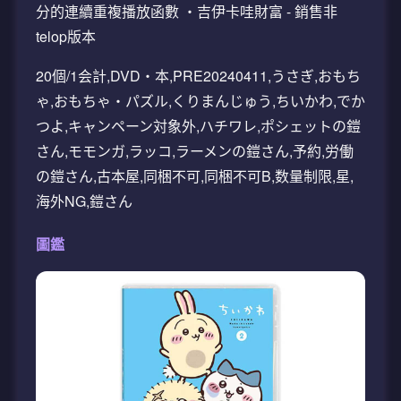
分的連續重複播放函數 ・吉伊卡哇財富 - 銷售非
telop版本
20個/1会計,DVD・本,PRE20240411,うさぎ,おもち
ゃ,おもちゃ・パズル,くりまんじゅう,ちいかわ,でか
つよ,キャンペーン対象外,ハチワレ,ポシェットの鎧
さん,モモンガ,ラッコ,ラーメンの鎧さん,予約,労働
の鎧さん,古本屋,同梱不可,同梱不可B,数量制限,星,
海外NG,鎧さん
圖鑑