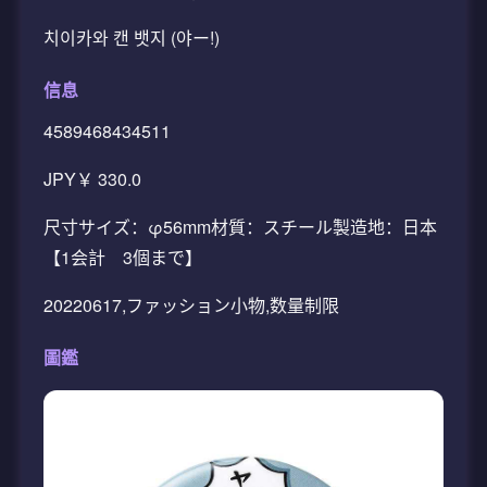
치이카와 캔 뱃지 (야ー!)
信息
4589468434511
JPY￥ 330.0
尺寸サイズ：φ56mm材質：スチール製造地：日本
【1会計 3個まで】
20220617,ファッション小物,数量制限
圖鑑