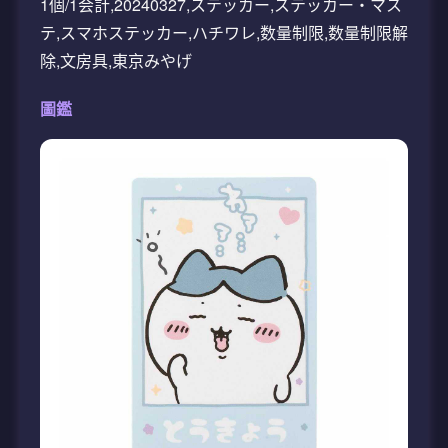
1個/1会計,20240327,ステッカー,ステッカー・マス
テ,スマホステッカー,ハチワレ,数量制限,数量制限解
除,文房具,東京みやげ
圖鑑