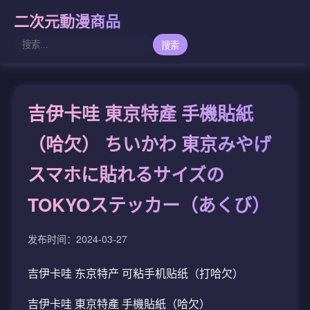
二次元動漫商品
搜索
吉伊卡哇 東京特產 手機貼紙
（哈欠） ちいかわ 東京みやげ
スマホに貼れるサイズの
TOKYOステッカー（あくび）
发布时间：2024-03-27
吉伊卡哇 东京特产 可粘手机贴纸（打哈欠）
吉伊卡哇 東京特產 手機貼紙（哈欠）