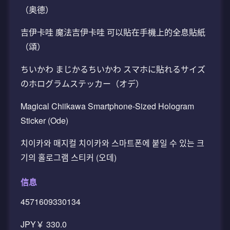
（奥德）
吉伊卡哇 魔法吉伊卡哇 可以貼在手機上的全息貼紙
（頌）
ちいかわ まじかるちいかわ スマホに貼れるサイズ
のホログラムステッカー（オデ）
Magical Chiikawa Smartphone-Sized Hologram
Sticker (Ode)
치이카와 매지컬 치이카와 스마트폰에 붙일 수 있는 크
기의 홀로그램 스티커 (오데)
信息
4571609330134
JPY￥ 330.0