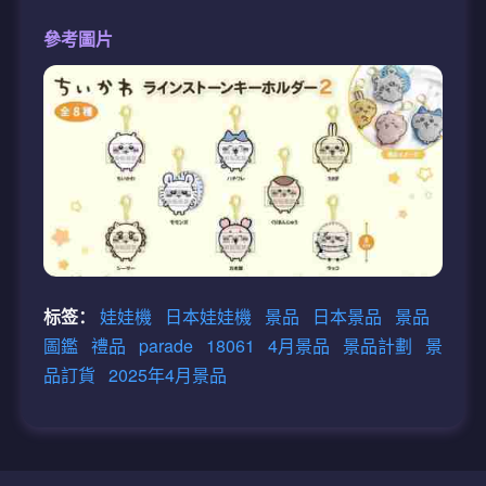
參考圖片
标签：
娃娃機
日本娃娃機
景品
日本景品
景品
圖鑑
禮品
parade
18061
4月景品
景品計劃
景
品訂貨
2025年4月景品