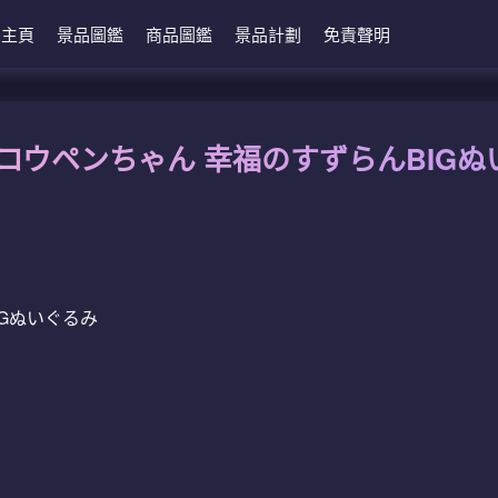
主頁
景品圖鑑
商品圖鑑
景品計劃
免責聲明
9 コウペンちゃん 幸福のすずらんBIG
Gぬいぐるみ