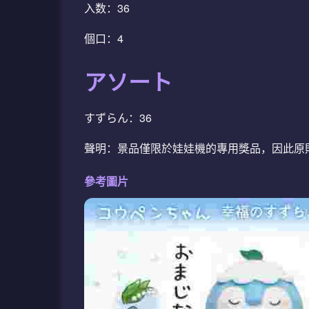
入数：36
個口：4
アソート
すずらん：36
聲明：景品僅限於娃娃機的專用獎品，因此原
參考圖片