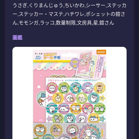
うさぎ,くりまんじゅう,ちいかわ,シーサー,ステッカ
ー,ステッカー・マステ,ハチワレ,ポシェットの鎧さ
ん,モモンガ,ラッコ,数量制限,文房具,星,鎧さん
圖鑑