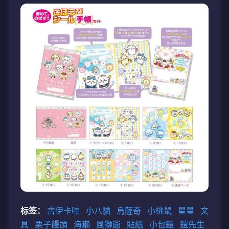
标签：
吉伊卡哇
小八貓
烏薩奇
小桃鼠
星星
文
具
栗子饅頭
海獺
風獅爺
貼紙
小包鎧
鎧先生