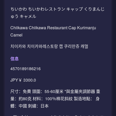
ちいかわ ちいかわレストラン キャップ くりまんじ
ゅう キャメル
Chiikawa Chiikawa Restaurant Cap Kurimanju
Camel
치이카와 치이카와레스토랑 캡 쿠리만쥬 캐멀
信息
4570189186216
JPY￥ 3300.0
尺寸：免費 頭圍：55-60厘米 *與金屬夾調節器 重
量：約80克 材料：100％棉花斜紋 製造地點： 身
體：中國 刺繡：日本