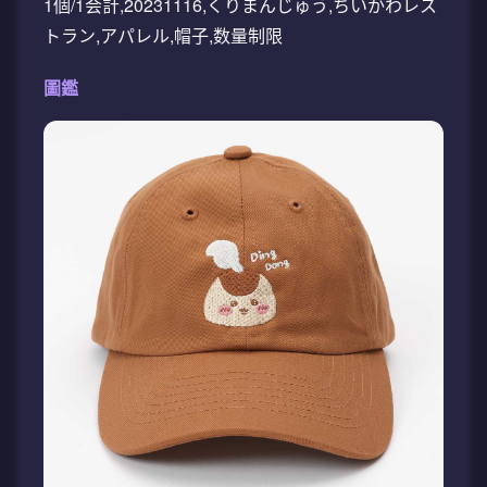
1個/1会計,20231116,くりまんじゅう,ちいかわレス
トラン,アパレル,帽子,数量制限
圖鑑