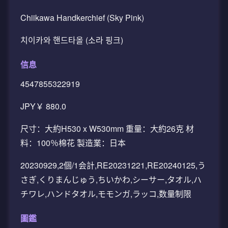
Chiikawa Handkerchief (Sky Pink)
치이카와 핸드타올 (소라 핑크)
信息
4547855322919
JPY￥ 880.0
尺寸：大約H530 x W530mm 重量：大約26克 材
料：100％棉花 製造業：日本
20230929,2個/1会計,RE20231221,RE20240125,う
さぎ,くりまんじゅう,ちいかわ,シーサー,タオル,ハ
チワレ,ハンドタオル,モモンガ,ラッコ,数量制限
圖鑑