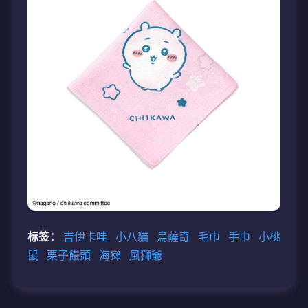
标签：
吉伊卡哇
小八貓
烏薩奇
毛巾
手巾
小桃
鼠
栗子饅頭
海獺
風獅爺