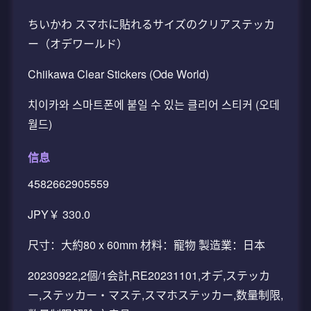
ちいかわ スマホに貼れるサイズのクリアステッカ
ー（オデワールド）
Chiikawa Clear Stickers (Ode World)
치이카와 스마트폰에 붙일 수 있는 클리어 스티커 (오데
월드)
信息
4582662905559
JPY￥ 330.0
尺寸：大約80 x 60mm 材料：寵物 製造業：日本
20230922,2個/1会計,RE20231101,オデ,ステッカ
ー,ステッカー・マステ,スマホステッカー,数量制限,