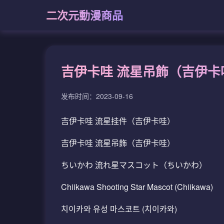
二次元動漫商品
吉伊卡哇 流星吊飾（吉伊卡
发布时间：2023-09-16
吉伊卡哇 流星挂件（吉伊卡哇）
吉伊卡哇 流星吊飾（吉伊卡哇）
ちいかわ 流れ星マスコット（ちいかわ）
Chiikawa Shooting Star Mascot (Chiikawa)
치이카와 유성 마스코트 (치이카와)