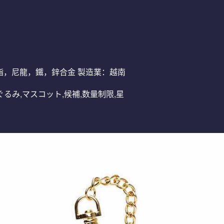
材料：聚酯，尼龍，鐵，鋅合金 製造業：越南
ぬいぐるみ,マスコット,候補,数量制限,星