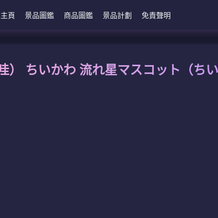
主頁
景品圖鑑
商品圖鑑
景品計劃
免責聲明
哇） ちいかわ 流れ星マスコット（ち