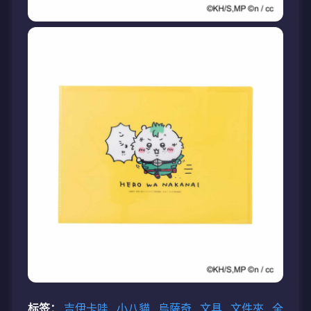
标签：
吉伊卡哇
小八貓
烏薩奇
文具
文件夾
全