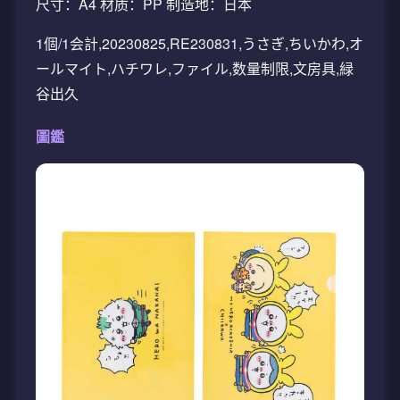
尺寸：A4 材质：PP 制造地：日本
1個/1会計,20230825,RE230831,うさぎ,ちいかわ,オ
ールマイト,ハチワレ,ファイル,数量制限,文房具,緑
谷出久
圖鑑