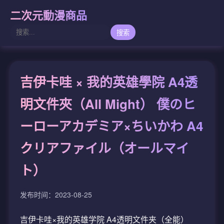
二次元動漫商品
搜索
吉伊卡哇 × 我的英雄學院 A4透
明文件夾（All Might） 僕のヒ
ーローアカデミア×ちいかわ A4
クリアファイル（オールマイ
ト）
发布时间：2023-08-25
吉伊卡哇×我的英雄学院 A4透明文件夹（全能）