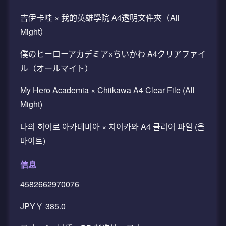
吉伊卡哇 × 我的英雄學院 A4透明文件夾（All
Might）
僕のヒーローアカデミア×ちいかわ A4クリアファイ
ル（オールマイト）
My Hero Academia × Chiikawa A4 Clear File (All
Might)
나의 히어로 아카데미아 × 치이카와 A4 클리어 파일 (올
마이트)
信息
4582662970076
JPY￥ 385.0